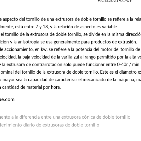
Fecha:2021-01-09
e aspecto del tornillo de una extrusora de doble tornillo se refiere a la rel
lmente, está entre 7 y 18, y la relación de aspecto es variable.
 del tornillo de la extrusora de doble tornillo, se divide en la misma direc
ción y la anisotropía se usa generalmente para productos de extrusión.
de accionamiento, en kw, se refiere a la potencia del motor del tornillo d
elocidad, la baja velocidad de la varilla zui al rango permitido por la alta 
 y la extrusora de contrarrotación solo puede funcionar entre 0-40r / min 
ominal del tornillo de la extrusora de doble tornillo. Este es el diámetro ext
o mayor sea la capacidad de caracterizar el mecanizado de la máquina, may
la cantidad de material por hora.
ue.com
ente a la diferencia entre una extrusora cónica de doble tornillo
enimiento diario de extrusoras de doble tornillo