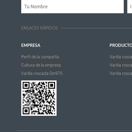
ENLACES RÁPIDOS
EMPRESA
PRODUCT
Perfil de la compañía
Varilla ros
Cultura de la empresa
Varilla ros
Varilla roscada Din975
Varilla ros