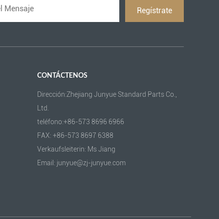
CONTÁCTENOS
Dirección:Zhejiang Junyue Standard Parts Co.,
Ltd.
teléfono:+86-573 8696 6966
FAX: +86-573 8697 6388
Verkaufsleiterin: Ms Jiang
Email: junyue@zj-junyue.com