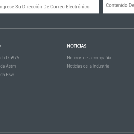
O
NOTICIAS
cada Din975
Noticias de la compañía
cada Astm
Noticias de la Industria
cada Bsw