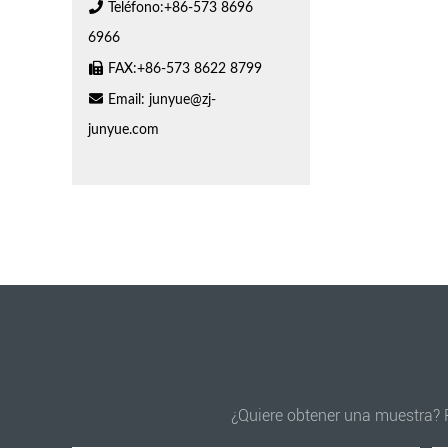
Teléfono:+86-573 8696
6966
FAX:+86-573 8622 8799
Email:
junyue@zj-
junyue.com
¿Quiere obtener una muestra? P