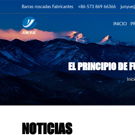
Barras roscadas Fabricantes
+86-573 869 66366
junyue
INICIO
P
EL PRINCIPIO DE 
Inici
NOTICIAS