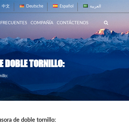
中文
Deutsche
Español
العربية
 FRECUENTES
COMPAÑÍA
CONTÁCTENOS
E DOBLE TORNILLO:
illo:
sora de doble tornillo: